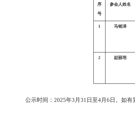
序
参会人姓名
号
1
马铭泽
2
赵丽培
公示时间：
2025年
3
月
31
日至
4月
6
日
。如有